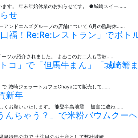
ます。 年末年始休業のお知らせです。 ●城崎スイー……
しらせ
ーアンドエムズグループの店舗について 6月の臨時休……
「極上口福！Re:Re:レストラン」でボ
スイーツが紹介されました。 よゐこのお二人も舌鼓……
番組「えぇトコ」で「但馬牛まん」「城崎蟹
で 城崎ジェラートカフェChayaにて販売して……
謹賀新年
しくお願いいたします。 能登半島地震 被害に遭わ……
番組「ちゃうんちゃう？」で米粉バウムクー
崎温泉特集の中で 大注目のお土産として弊社城崎……