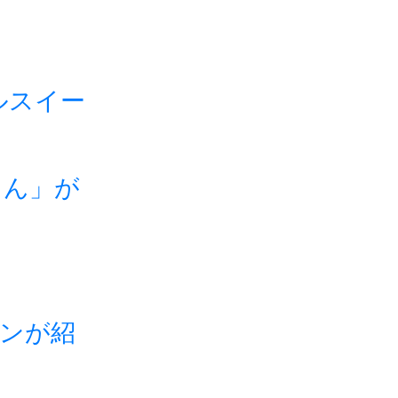
トルスイー
まん」が
ヘンが紹